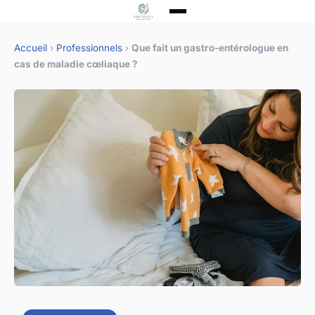
Accueil
›
Professionnels
›
Que fait un gastro-entérologue en
cas de maladie cœliaque ?