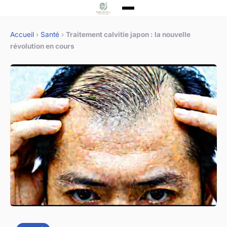
Accueil
›
Santé
›
Traitement calvitie japon : la nouvelle
révolution en cours